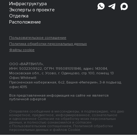
Инфраструктура
Эксперты о проекте
Отделка
Расположение
Пользовательское соглашение
Политика обработки персональных данных
Файлы cookie
ООО «ВАЙТВИЛЛ»,
ИНН: 5032309922, ОГРН: 1195081051846, адрес: 143084,
Московская обл., с. Усово, г. Одинцово, стр. 100, помещ. 13
Офис Whitewill:
Пресненская набережная, 6с2, Башня «Империя», 3-й подъезд,
офис 4315
Вся представленная информация на сайте не является
публичной офертой
Отправляя сообщение в мессенджеры, я подтверждаю, что даю
конкретное, предметное, информированное, сознательное
и однозначное Согласие на обработку моих персональных
данных, и полностью ознакомился и согласен
с Пользовательским соглашением, Политикой обработки
персональных данных и файлов Cookie.